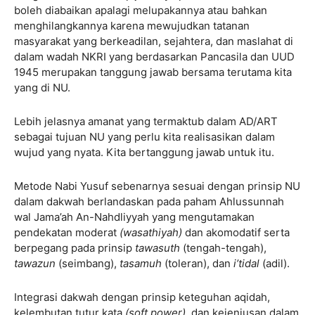
boleh diabaikan apalagi melupakannya atau bahkan
menghilangkannya karena mewujudkan tatanan
masyarakat yang berkeadilan, sejahtera, dan maslahat di
dalam wadah NKRI yang berdasarkan Pancasila dan UUD
1945 merupakan tanggung jawab bersama terutama kita
yang di NU.
Lebih jelasnya amanat yang termaktub dalam AD/ART
sebagai tujuan NU yang perlu kita realisasikan dalam
wujud yang nyata. Kita bertanggung jawab untuk itu.
Metode Nabi Yusuf sebenarnya sesuai dengan prinsip NU
dalam dakwah berlandaskan pada paham Ahlussunnah
wal Jama’ah An-Nahdliyyah yang mengutamakan
pendekatan moderat
(wasathiyah)
dan akomodatif serta
berpegang pada prinsip
tawasuth
(tengah-tengah),
tawazun
(seimbang),
tasamuh
(toleran), dan
i’tidal
(adil).
Integrasi dakwah dengan prinsip keteguhan aqidah,
kelembutan tutur kata
(soft power),
dan kejeniusan dalam