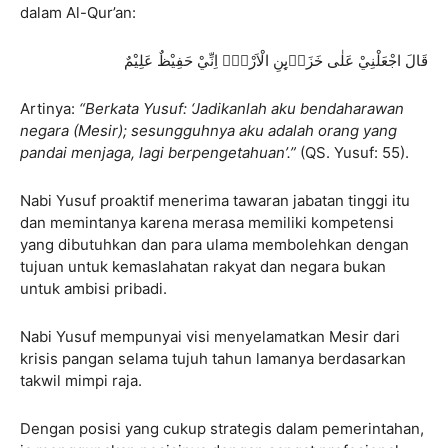
dalam Al-Qur’an:
قَالَ اجْعَلْنِيْ عَلٰى خَزَاۤىِٕنِ الْاَرْضِۚ اِنِّيْ حَفِيْظٌ عَلِيْمٌ
Artinya:
“Berkata Yusuf: ‘Jadikanlah aku bendaharawan
negara (Mesir); sesungguhnya aku adalah orang yang
pandai menjaga, lagi berpengetahuan’.”
(QS. Yusuf: 55).
Nabi Yusuf proaktif menerima tawaran jabatan tinggi itu
dan memintanya karena merasa memiliki kompetensi
yang dibutuhkan dan para ulama membolehkan dengan
tujuan untuk kemaslahatan rakyat dan negara bukan
untuk ambisi pribadi.
Nabi Yusuf mempunyai visi menyelamatkan Mesir dari
krisis pangan selama tujuh tahun lamanya berdasarkan
takwil mimpi raja.
Dengan posisi yang cukup strategis dalam pemerintahan,