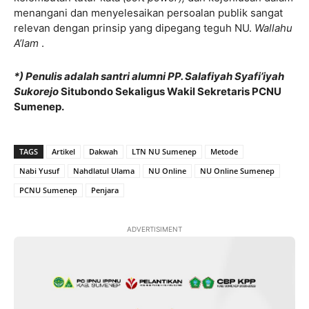
menangani dan menyelesaikan persoalan publik sangat
relevan dengan prinsip yang dipegang teguh NU.
Wallahu
A’lam
.
*
) Penulis adalah santri alumni PP. Salafiyah Syafi’iyah
Sukorejo
Situbondo Sekaligus Wakil Sekretaris PCNU
Sumenep.
TAGS
Artikel
Dakwah
LTN NU Sumenep
Metode
Nabi Yusuf
Nahdlatul Ulama
NU Online
NU Online Sumenep
PCNU Sumenep
Penjara
ADVERTISIMENT