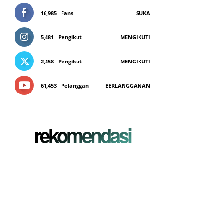
16,985
Fans
SUKA
5,481
Pengikut
MENGIKUTI
2,458
Pengikut
MENGIKUTI
61,453
Pelanggan
BERLANGGANAN
rekomendasi