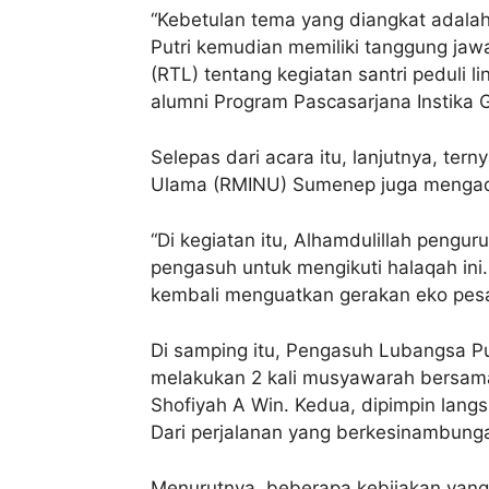
“Kebetulan tema yang diangkat adala
Putri kemudian memiliki tanggung jaw
(RTL) tentang kegiatan santri peduli l
alumni Program Pascasarjana Instika G
Selepas dari acara itu, lanjutnya, ter
Ulama (RMINU) Sumenep juga mengad
“Di kegiatan itu, Alhamdulillah peng
pengasuh untuk mengikuti halaqah ini
kembali menguatkan gerakan eko pesan
Di samping itu, Pengasuh Lubangsa Put
melakukan 2 kali musyawarah bersama
Shofiyah A Win. Kedua, dipimpin lan
Dari perjalanan yang berkesinambunga
Menurutnya, beberapa kebijakan yang 