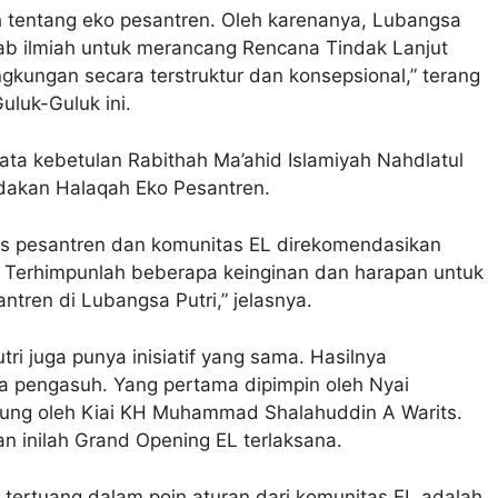
h tentang eko pesantren. Oleh karenanya, Lubangsa
ab ilmiah untuk merancang Rencana Tindak Lanjut
ingkungan secara terstruktur dan konsepsional,” terang
uluk-Guluk ini.
nyata kebetulan Rabithah Ma’ahid Islamiyah Nahdlatul
akan Halaqah Eko Pesantren.
urus pesantren dan komunitas EL direkomendasikan
. Terhimpunlah beberapa keinginan dan harapan untuk
tren di Lubangsa Putri,” jelasnya.
ri juga punya inisiatif yang sama. Hasilnya
 pengasuh. Yang pertama dipimpin oleh Nyai
gsung oleh Kiai KH Muhammad Shalahuddin A Warits.
n inilah Grand Opening EL terlaksana.
tertuang dalam poin aturan dari komunitas EL adalah