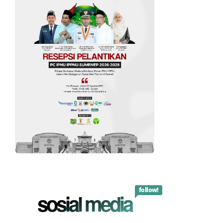
follow!
sosial media