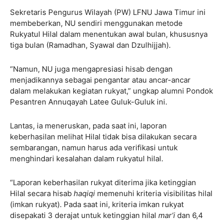
Sekretaris Pengurus Wilayah (PW) LFNU Jawa Timur ini
membeberkan, NU sendiri menggunakan metode
Rukyatul Hilal dalam menentukan awal bulan, khususnya
tiga bulan (Ramadhan, Syawal dan Dzulhijjah).
“Namun, NU juga mengapresiasi hisab dengan
menjadikannya sebagai pengantar atau ancar-ancar
dalam melakukan kegiatan rukyat,” ungkap alumni Pondok
Pesantren Annuqayah Latee Guluk-Guluk ini.
Lantas, ia meneruskan, pada saat ini, laporan
keberhasilan melihat Hilal tidak bisa dilakukan secara
sembarangan, namun harus ada verifikasi untuk
menghindari kesalahan dalam rukyatul hilal.
“Laporan keberhasilan rukyat diterima jika ketinggian
Hilal secara hisab
haqiqi
memenuhi kriteria visibilitas hilal
(imkan rukyat). Pada saat ini, kriteria imkan rukyat
disepakati 3 derajat untuk ketinggian hilal
mar’i
dan 6,4