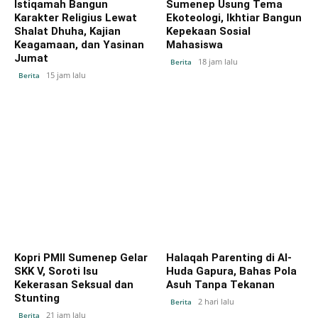
Istiqamah Bangun
Sumenep Usung Tema
Karakter Religius Lewat
Ekoteologi, Ikhtiar Bangun
Shalat Dhuha, Kajian
Kepekaan Sosial
Keagamaan, dan Yasinan
Mahasiswa
Jumat
18 jam lalu
Berita
15 jam lalu
Berita
Kopri PMII Sumenep Gelar
Halaqah Parenting di Al-
SKK V, Soroti Isu
Huda Gapura, Bahas Pola
Kekerasan Seksual dan
Asuh Tanpa Tekanan
Stunting
2 hari lalu
Berita
21 jam lalu
Berita