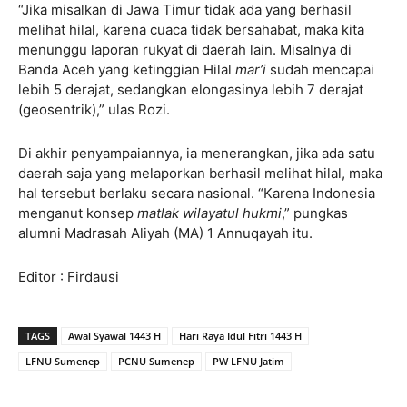
“Jika misalkan di Jawa Timur tidak ada yang berhasil
melihat hilal, karena cuaca tidak bersahabat, maka kita
menunggu laporan rukyat di daerah lain. Misalnya di
Banda Aceh yang ketinggian Hilal
mar’i
sudah mencapai
lebih 5 derajat, sedangkan elongasinya lebih 7 derajat
(geosentrik),” ulas Rozi.
Di akhir penyampaiannya, ia menerangkan, jika ada satu
daerah saja yang melaporkan berhasil melihat hilal, maka
hal tersebut berlaku secara nasional. “Karena Indonesia
menganut konsep
matlak wilayatul hukmi
,” pungkas
alumni Madrasah Aliyah (MA) 1 Annuqayah itu.
Editor : Firdausi
TAGS
Awal Syawal 1443 H
Hari Raya Idul Fitri 1443 H
LFNU Sumenep
PCNU Sumenep
PW LFNU Jatim