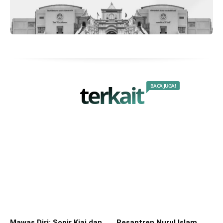
terkait
BACA JUGA!
Mawas Diri: Sopir Kiai dan
Pesantren Nurul Islam