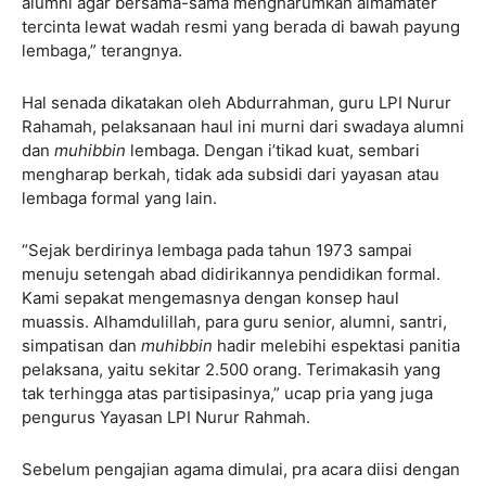
alumni agar bersama-sama mengharumkan almamater
tercinta lewat wadah resmi yang berada di bawah payung
lembaga,” terangnya.
Hal senada dikatakan oleh Abdurrahman, guru LPI Nurur
Rahamah, pelaksanaan haul ini murni dari swadaya alumni
dan
muhibbin
lembaga. Dengan i’tikad kuat, sembari
mengharap berkah, tidak ada subsidi dari yayasan atau
lembaga formal yang lain.
“Sejak berdirinya lembaga pada tahun 1973 sampai
menuju setengah abad didirikannya pendidikan formal.
Kami sepakat mengemasnya dengan konsep haul
muassis. Alhamdulillah, para guru senior, alumni, santri,
simpatisan dan
muhibbin
hadir melebihi espektasi panitia
pelaksana, yaitu sekitar 2.500 orang. Terimakasih yang
tak terhingga atas partisipasinya,” ucap pria yang juga
pengurus Yayasan LPI Nurur Rahmah.
Sebelum pengajian agama dimulai, pra acara diisi dengan