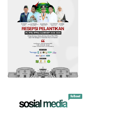
follow!
sosial media