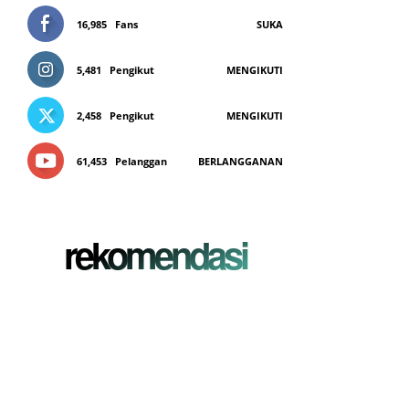
16,985
Fans
SUKA
5,481
Pengikut
MENGIKUTI
2,458
Pengikut
MENGIKUTI
61,453
Pelanggan
BERLANGGANAN
rekomendasi